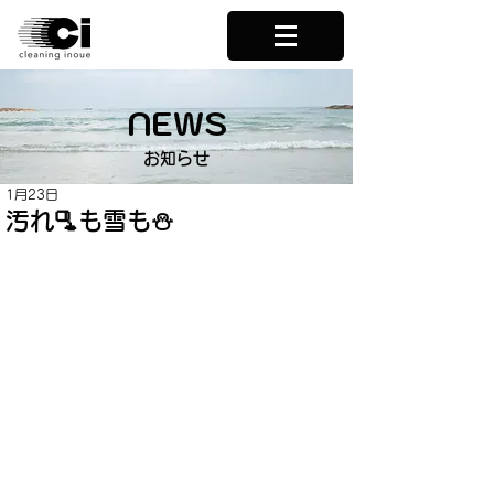
NEWS
お知らせ
1月23日
汚れ🫗も雪も⛄️