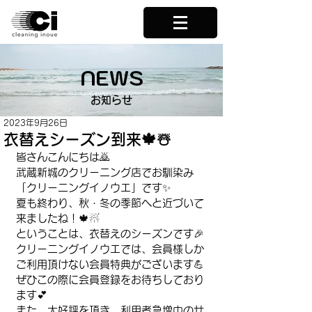
NEWS
お知らせ
2023年9月26日
衣替えシーズン到来🍁☃️
皆さんこんにちは🙇
武蔵新城のクリーニング店でお馴染み
「クリーニングイノウエ」です✨️
夏も終わり、秋・冬の季節へと近づいて
来ましたね！🍁☃
ということは、衣替えのシーズンです🎉
クリーニングイノウエでは、会員様しか
ご利用頂けない会員特典がございます💪
ぜひこの際に会員登録をお待ちしており
ます💕
また、大好評を頂き、利用者急増中のサ