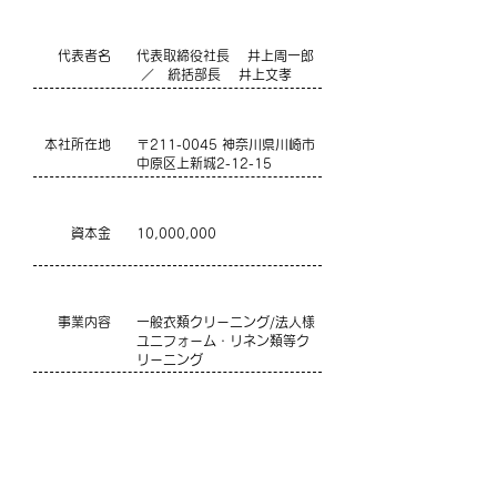
代表者名
代表取締役社長 井上周一郎
／ 統括部長 井上文孝
本社所在地
〒211-0045 神奈川県川崎市
中原区上新城2-12-15
資本金
10,000,000
事業内容
一般衣類クリーニング/法人様
ユニフォーム・リネン類等ク
リーニング